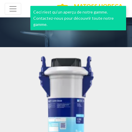
MATOSS HORECA
NEUF & OCCASION
Ceci n’est qu’un aperçu de notre gamme.
Contactez-nous pour découvrir toute notre
gamme.