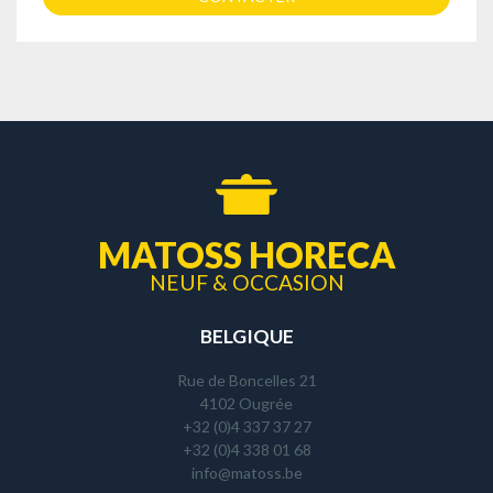
MATOSS HORECA
NEUF & OCCASION
BELGIQUE
Rue de Boncelles 21
4102 Ougrée
+32 (0)4 337 37 27
+32 (0)4 338 01 68
info@matoss.be