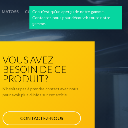
Ceci n’est qu’un aperçu de notre gamme.
MATOSS
CONTACT
Contactez-nous pour découvrir toute notre
gamme.
VOUS AVEZ
BESOIN DE CE
PRODUIT?
N’hésitez pas à prendre contact avec nous
pour avoir plus d’infos sur cet article.
CONTACTEZ-NOUS