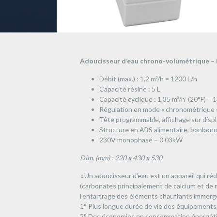
Adoucisseur d’eau chrono-volumétrique
Débit (max.) : 1,2 m³/h = 1200 L/h
Capacité résine : 5 L
Capacité cyclique : 1,35 m³/h (20°F) = 
Régulation en mode « chronométrique »
Tête programmable, affichage sur disp
Structure en ABS alimentaire, bonbonne
230V monophasé – 0.03kW
Dim. (mm) : 220 x 430 x 530
«
Un adoucisseur d’eau est un appareil qui rédu
(carbonates principalement de calcium et de 
l’entartrage des éléments chauffants immerg
1° Plus longue durée de vie des équipements,
2° Des économies en consommation énergétiqu