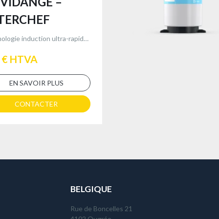
 VIDANGE –
TERCHEF
Technologie induction ultra-rapide & économe – 2 x 3500 W avec robinets de vidange
 € HTVA
EN SAVOIR PLUS
CONTACTER
BELGIQUE
Rue de Boncelles 21
4102 Ougrée