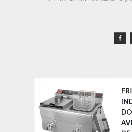
FR
IN
DO
AV