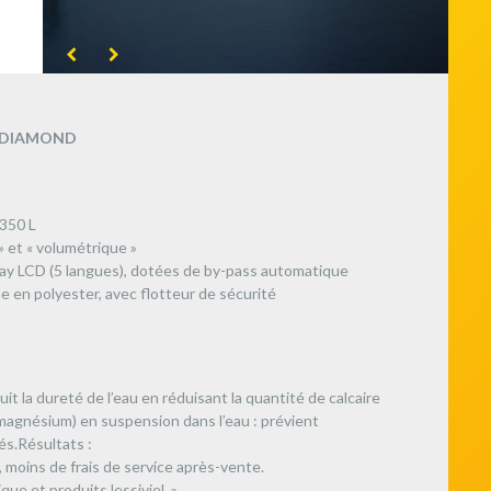
 – DIAMOND
1350 L
 et « volumétrique »
lay LCD (5 langues), dotées de by-pass automatique
 en polyester, avec flotteur de sécurité
it la dureté de l’eau en réduisant la quantité de calcaire
magnésium) en suspension dans l’eau : prévient
és.Résultats :
 moins de frais de service après-vente.
e et produits lessiviel. »