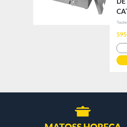
DE
CA
595
MATOSS HORECA