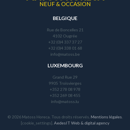
NEUF & OCCASION
BELGIQUE
Rue de Boncelles 21
4102 Ougrée
+32 (0)4 337 37 27
+32 (0)4 338 01 68
info@matoss.be
LUXEMBOURG
Grand Rue 29
9905 Troisvierges
+352 278 08 978
+352 269 08 455
info@matoss.lu
© 2026 Matoss Horeca. Tous droits réservés.
Mentions légales
.
[cookie_settings].
AedesIT Web & digital agency