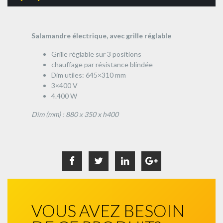
Salamandre électrique, avec grille réglable
Grille réglable sur 3 positions
chauffage par résistance blindée
Dim utiles: 645×310 mm
3×400 V
4.400 W
Dim (mm) : 880 x 350 x h400
VOUS AVEZ BESOIN