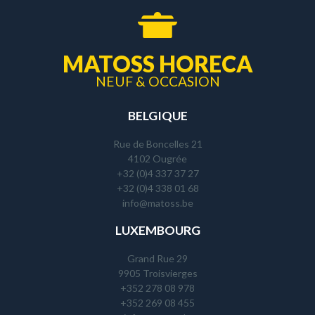
MATOSS HORECA
NEUF & OCCASION
BELGIQUE
Rue de Boncelles 21
4102 Ougrée
+32 (0)4 337 37 27
+32 (0)4 338 01 68
info@matoss.be
LUXEMBOURG
Grand Rue 29
9905 Troisvierges
+352 278 08 978
+352 269 08 455