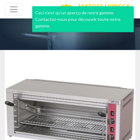
MATOSS HORECA
NEUF & OCCASION
Ceci n’est qu’un aperçu de notre gamme.
Contactez-nous pour découvrir toute notre
gamme.