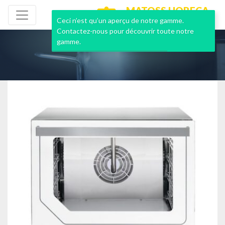
MATOSS HORECA
NEUF & OCCASION
Ceci n’est qu’un aperçu de notre gamme.
Contactez-nous pour découvrir toute notre
gamme.