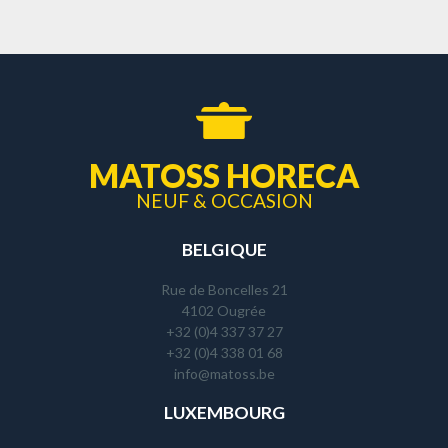
MATOSS HORECA
NEUF & OCCASION
BELGIQUE
Rue de Boncelles 21
4102 Ougrée
+32 (0)4 337 37 27
+32 (0)4 338 01 68
info@matoss.be
LUXEMBOURG