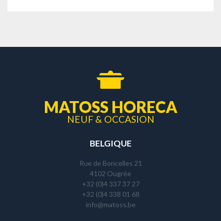
MATOSS HORECA
NEUF & OCCASION
BELGIQUE
Rue de Boncelles 21
4102 Ougrée
+32 (0)4 337 37 27
+32 (0)4 338 01 68
info@matoss.be