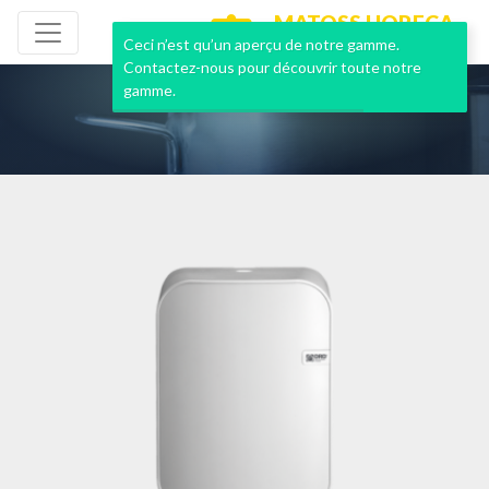
MATOSS HORECA
NEUF & OCCASION
Ceci n’est qu’un aperçu de notre gamme.
Contactez-nous pour découvrir toute notre
gamme.