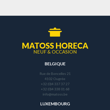
MATOSS HORECA
NEUF & OCCASION
BELGIQUE
Rue de Boncelles 21
4102 Ougrée
+32 (0)4 337 37 27
+32 (0)4 338 01 68
info@matoss.be
LUXEMBOURG