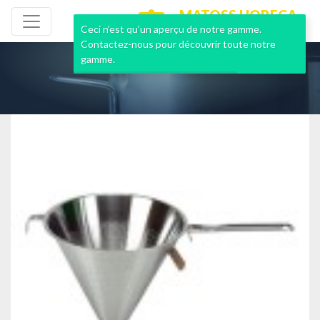
MATOSS HORECA
NEUF & OCCASION
Ceci n’est qu’un aperçu de notre gamme.
Contactez-nous pour découvrir toute notre
gamme.