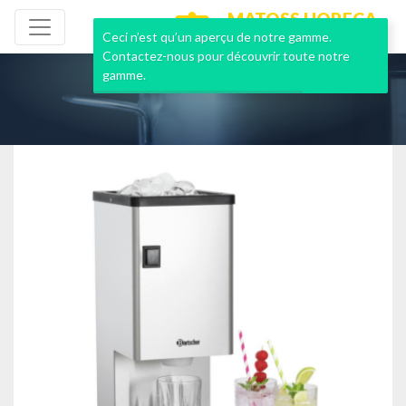
MATOSS HORECA
NEUF & OCCASION
Ceci n’est qu’un aperçu de notre gamme.
Contactez-nous pour découvrir toute notre
gamme.