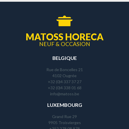
MATOSS HORECA
NEUF & OCCASION
BELGIQUE
Rue de Boncelles 21
4102 Ougrée
+32 (0)4 337 37 27
+32 (0)4 338 01 68
info@matoss.be
LUXEMBOURG
Grand Rue 29
9905 Troisvierges
+352 278 08 978