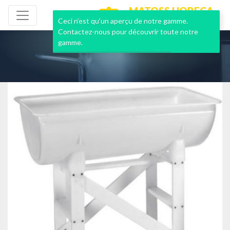
MATOSS HORECA
NEUF & OCCASION
Ceci n’est qu’un aperçu de notre gamme.
Contactez-nous pour découvrir toute notre
gamme.