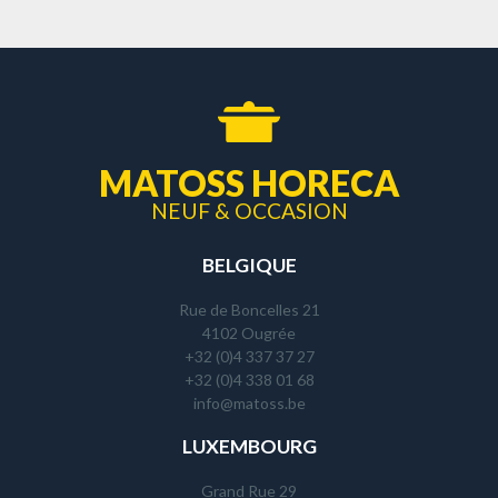
MATOSS HORECA
NEUF & OCCASION
BELGIQUE
Rue de Boncelles 21
4102 Ougrée
+32 (0)4 337 37 27
+32 (0)4 338 01 68
info@matoss.be
LUXEMBOURG
Grand Rue 29