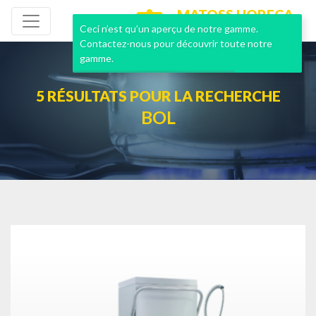
MATOSS HORECA
NEUF & OCCASION
Ceci n’est qu’un aperçu de notre gamme.
Contactez-nous pour découvrir toute notre
gamme.
5 RÉSULTATS POUR LA RECHERCHE
BOL