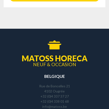
MATOSS HORECA
NEUF & OCCASION
BELGIQUE
Rue de Boncelles 21
4102 Ougrée
+32 (0)4 337 37 27
+32 (0)4 338 01 68
info@matoss.be