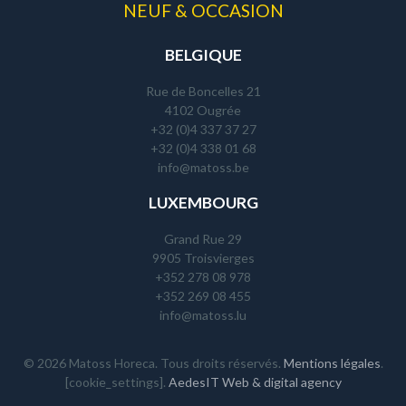
NEUF & OCCASION
BELGIQUE
Rue de Boncelles 21
4102 Ougrée
+32 (0)4 337 37 27
+32 (0)4 338 01 68
info@matoss.be
LUXEMBOURG
Grand Rue 29
9905 Troisvierges
+352 278 08 978
+352 269 08 455
info@matoss.lu
© 2026 Matoss Horeca. Tous droits réservés.
Mentions légales
.
[cookie_settings].
AedesIT Web & digital agency