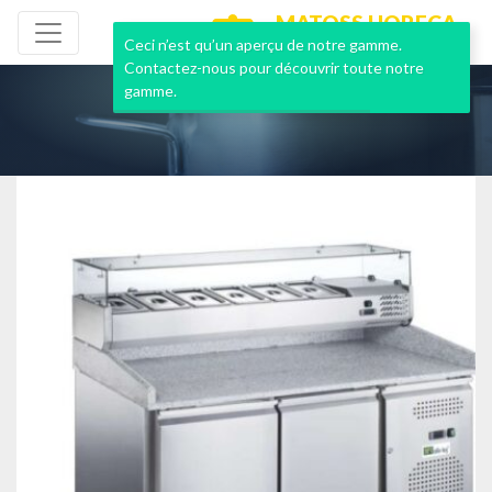
MATOSS HORECA
NEUF & OCCASION
Ceci n’est qu’un aperçu de notre gamme.
Contactez-nous pour découvrir toute notre
gamme.