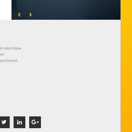
oir plastique
mm
séparément