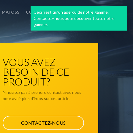
Ceci n’est qu’un aperçu de notre gamme.
MATOSS
CONTACT
Contactez-nous pour découvrir toute notre
gamme.
VOUS AVEZ
BESOIN DE CE
PRODUIT?
N’hésitez pas à prendre contact avec nous
pour avoir plus d’infos sur cet article.
CONTACTEZ-NOUS