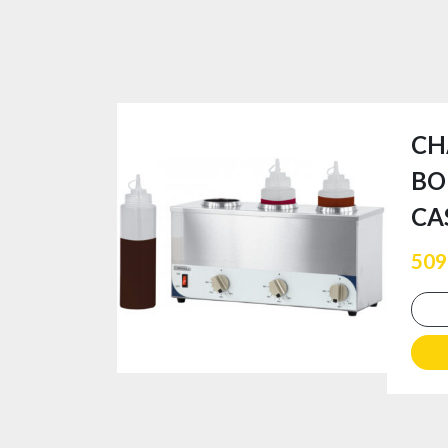
CH
BO
CA
509