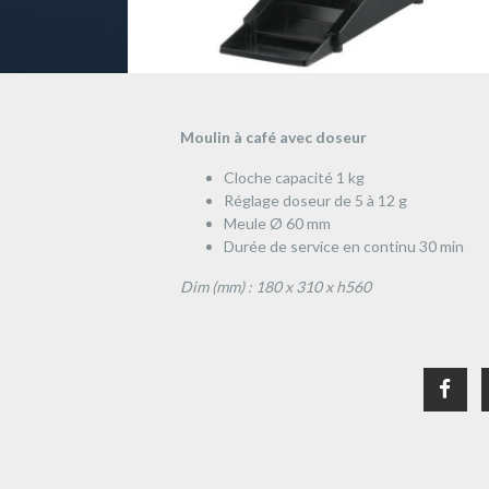
Moulin à café avec doseur
Cloche capacité 1 kg
Réglage doseur de 5 à 12 g
Meule Ø 60 mm
Durée de service en continu 30 min
Dim (mm) : 180 x 310 x h560