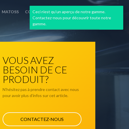
Ceci n’est qu’un aperçu de notre gamme.
MATOSS
CONTACT
Contactez-nous pour découvrir toute notre
gamme.
VOUS AVEZ
BESOIN DE CE
PRODUIT?
N’hésitez pas à prendre contact avec nous
pour avoir plus d’infos sur cet article.
CONTACTEZ-NOUS