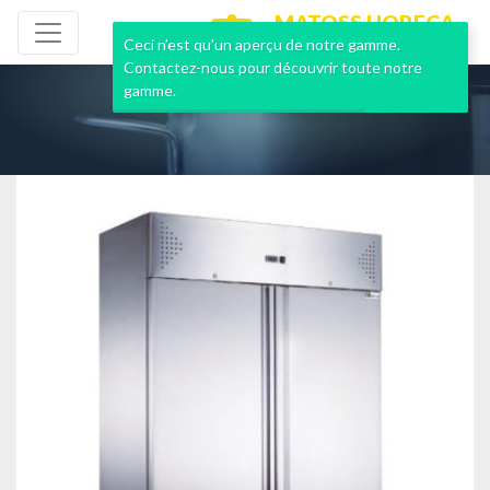
MATOSS HORECA
NEUF & OCCASION
Ceci n’est qu’un aperçu de notre gamme.
Contactez-nous pour découvrir toute notre
gamme.