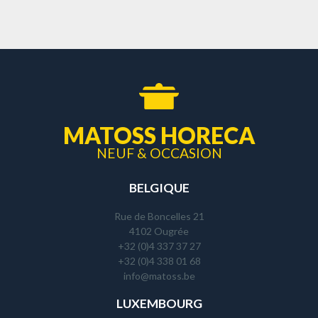
MATOSS HORECA
NEUF & OCCASION
BELGIQUE
Rue de Boncelles 21
4102 Ougrée
+32 (0)4 337 37 27
+32 (0)4 338 01 68
info@matoss.be
LUXEMBOURG