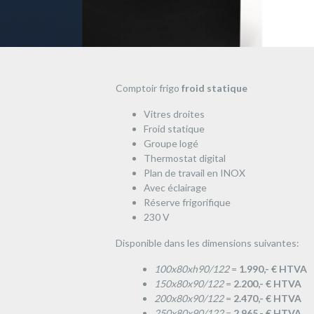
Comptoir frigo
froid statique
Vitres droites
Froid statique
Groupe logé
Thermostat digital
Plan de travail en INOX
Avec éclairage
Réserve frigorifique
230 V
Disponible dans les dimensions suivantes:
100x80xh90/122
=
1.990,- € HTVA
150x80x90/122
=
2.200,- € HTVA
200x80x90/122
=
2.470,- € HTVA
250x80x90/122
=
2.965,- € HTVA