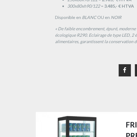
300x80xh90/122
=
3.485,- € HTVA
Disponible en
BLANC
OU en
NOIR
« De faible encombrement, épuré, moderne e
écologique R290. Eclairage de type LED, 2 é
alimentaires, garantissent la conservation d
FR
PR