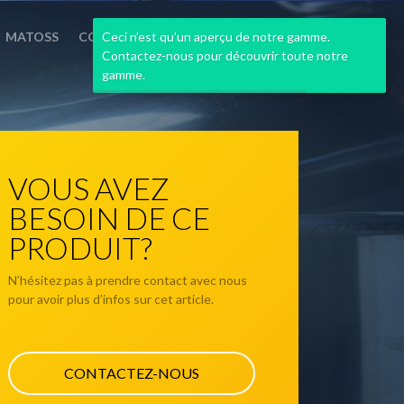
Ceci n’est qu’un aperçu de notre gamme.
MATOSS
CONTACT
Contactez-nous pour découvrir toute notre
gamme.
VOUS AVEZ
BESOIN DE CE
PRODUIT?
N’hésitez pas à prendre contact avec nous
pour avoir plus d’infos sur cet article.
CONTACTEZ-NOUS