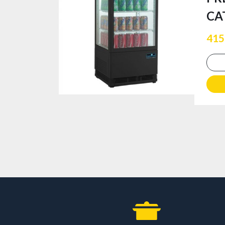
CA
415