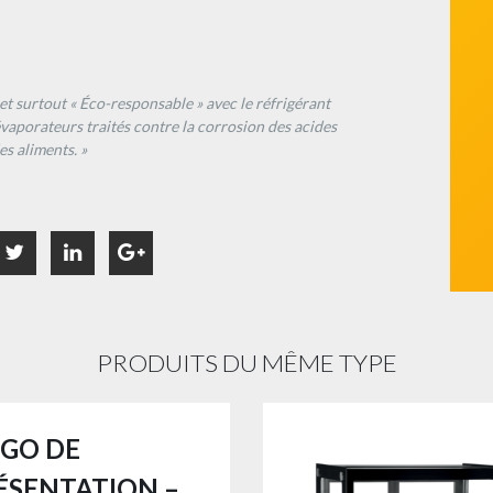
t surtout « Éco-responsable » avec le réfrigérant
vaporateurs traités contre la corrosion des acides
es aliments. »
PRODUITS DU MÊME TYPE
IGO DE
ÉSENTATION –