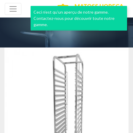
MATOSS HORECA
NEUF & OCCASION
Ceci n’est qu’un aperçu de notre gamme.
Contactez-nous pour découvrir toute notre
gamme.