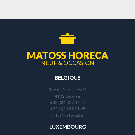
MATOSS HORECA
NEUF & OCCASION
BELGIQUE
Rue de Boncelles 21
4102 Ougrée
+32 (0)4 337 37 27
+32 (0)4 338 01 68
info@matoss.be
LUXEMBOURG