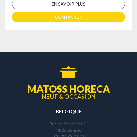
EN SAVOIR PLUS
CONTACTER
MATOSS HORECA
NEUF & OCCASION
BELGIQUE
Rue de Boncelles 21
4102 Ougrée
+32 (0)4 337 37 27