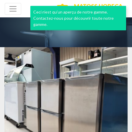
MATOSS HORECA
NEUF & OCCASION
Ceci n’est qu’un aperçu de notre gamme.
Contactez-nous pour découvrir toute notre
gamme.